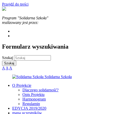
Przejdź do treści
Program "Solidarna Szkoła"
realizowany jest przez:
Formularz wyszukiwania
Szukaj
A
A
A
O Projekcie
Dlaczego solidarność?
Opis Projektu
Harmonogram
Regulamin
EDYCJA 2019/2020
mapa uczestników