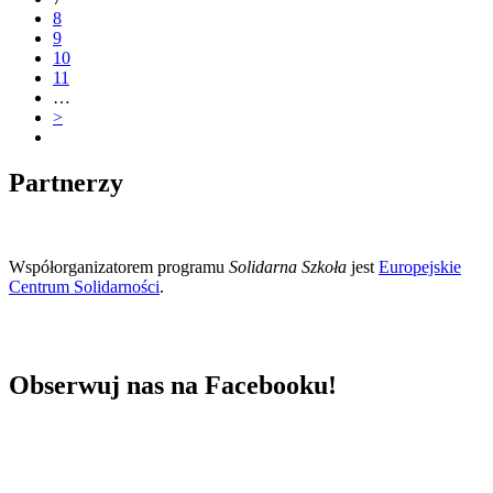
8
9
10
11
…
>
Partnerzy
Współorganizatorem programu
Solidarna Szkoła
jest
Europejskie
Centrum Solidarności
.
Obserwuj nas na Facebooku!