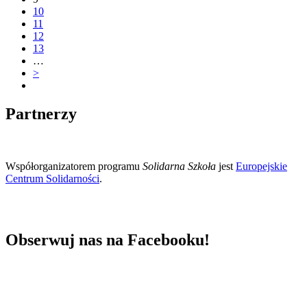
10
11
12
13
…
>
Partnerzy
Współorganizatorem programu
Solidarna Szkoła
jest
Europejskie
Centrum Solidarności
.
Obserwuj nas na Facebooku!