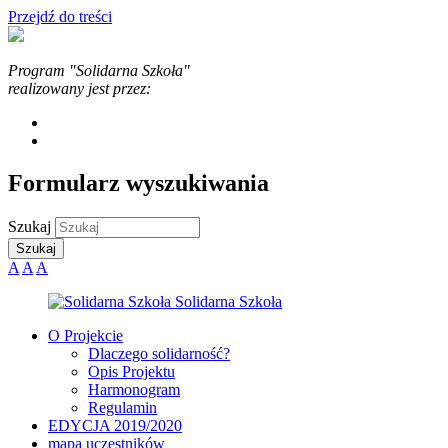
Przejdź do treści
Program "Solidarna Szkoła"
realizowany jest przez:
Formularz wyszukiwania
Szukaj
A
A
A
O Projekcie
Dlaczego solidarność?
Opis Projektu
Harmonogram
Regulamin
EDYCJA 2019/2020
mapa uczestników