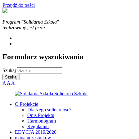
Przejdź do treści
Program "Solidarna Szkoła"
realizowany jest przez:
Formularz wyszukiwania
Szukaj
A
A
A
O Projekcie
Dlaczego solidarność?
Opis Projektu
Harmonogram
Regulamin
EDYCJA 2019/2020
mapa uczestników