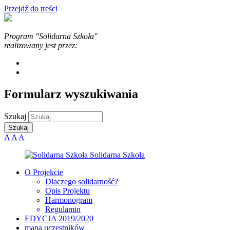
Przejdź do treści
Program "Solidarna Szkoła"
realizowany jest przez:
Formularz wyszukiwania
Szukaj
A
A
A
O Projekcie
Dlaczego solidarność?
Opis Projektu
Harmonogram
Regulamin
EDYCJA 2019/2020
mapa uczestników