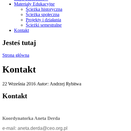
Materiały Edukacyjne
Ścieżka historyczna
Ścieżka społeczna
Projekty i działania
Ścieżki semestralne
Kontakt
Jesteś tutaj
Strona główna
Kontakt
22 Września 2016
Autor:
Andrzej Rybitwa
Kontakt
K
oordynatorka Aneta Derda
e-mail: aneta.derda@ceo.org.pl