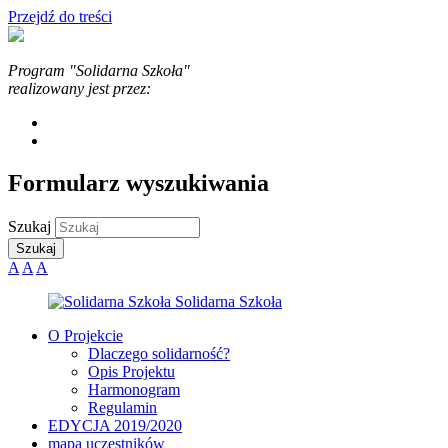
Przejdź do treści
Program "Solidarna Szkoła"
realizowany jest przez:
Formularz wyszukiwania
Szukaj
A
A
A
O Projekcie
Dlaczego solidarność?
Opis Projektu
Harmonogram
Regulamin
EDYCJA 2019/2020
mapa uczestników