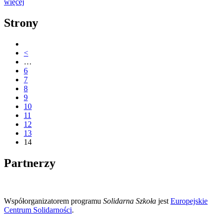
więcej
Strony
<
…
6
7
8
9
10
11
12
13
14
Partnerzy
Współorganizatorem programu
Solidarna Szkoła
jest
Europejskie
Centrum Solidarności
.