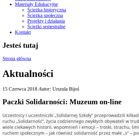
Materiały Edukacyjne
Ścieżka historyczna
Ścieżka społeczna
Projekty i działania
Ścieżki semestralne
Kontakt
Jesteś tutaj
Strona główna
Aktualności
15 Czerwca 2018
Autor:
Urszula Bijoś
Paczki Solidarności: Muzeum on-line
Uczestnicy i uczestniczki „Solidarnej Szkoły” przeprowadzili kilk
ruchu „Solidarność”, życia codziennego zwykłych obywateli w t
wiele ciekawych historii, wspomnień i emocji – troski, strachu, ś
ruchem społecznym – jak również solidarność przez małe „s” – p