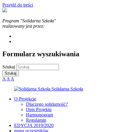
Przejdź do treści
Program "Solidarna Szkoła"
realizowany jest przez:
Formularz wyszukiwania
Szukaj
A
A
A
O Projekcie
Dlaczego solidarność?
Opis Projektu
Harmonogram
Regulamin
EDYCJA 2019/2020
mapa uczestników