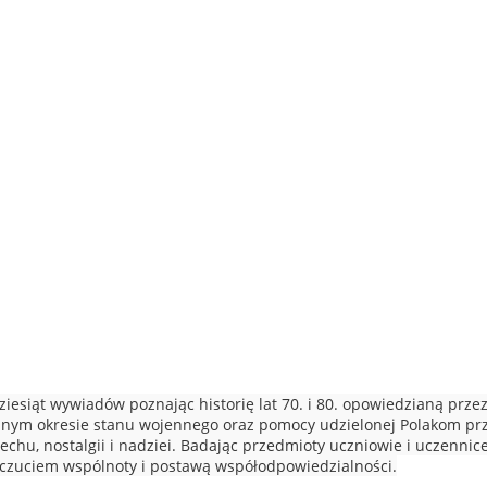
adziesiąt wywiadów poznając historię lat 70. i 80. opowiedzianą prz
rudnym okresie stanu wojennego oraz pomocy udzielonej Polakom 
miechu, nostalgii i nadziei. Badając przedmioty uczniowie i uczenni
oczuciem wspólnoty i postawą współodpowiedzialności.