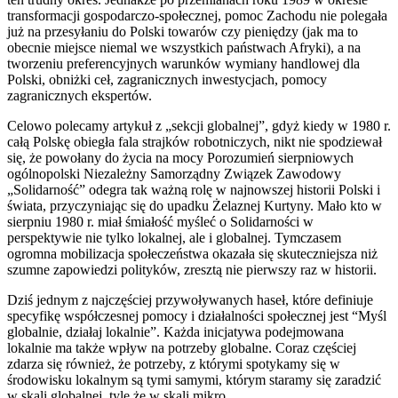
transformacji gospodarczo-społecznej, pomoc Zachodu nie polegała
już na przesyłaniu do Polski towarów czy pieniędzy (jak ma to
obecnie miejsce niemal we wszystkich państwach Afryki), a na
tworzeniu preferencyjnych warunków wymiany handlowej dla
Polski, obniżki ceł, zagranicznych inwestycjach, pomocy
zagranicznych ekspertów.
Celowo polecamy artykuł z „sekcji globalnej”, gdyż kiedy w 1980 r.
całą Polskę obiegła fala strajków robotniczych, nikt nie spodziewał
się, że powołany do życia na mocy Porozumień sierpniowych
ogólnopolski Niezależny Samorządny Związek Zawodowy
„Solidarność” odegra tak ważną rolę w najnowszej historii Polski i
świata, przyczyniając się do upadku Żelaznej Kurtyny. Mało kto w
sierpniu 1980 r. miał śmiałość myśleć o Solidarności w
perspektywie nie tylko lokalnej, ale i globalnej. Tymczasem
ogromna mobilizacja społeczeństwa okazała się skuteczniejsza niż
szumne zapowiedzi polityków, zresztą nie pierwszy raz w historii.
Dziś jednym z najczęściej przywoływanych haseł, które definiuje
specyfikę współczesnej pomocy i działalności społecznej jest “Myśl
globalnie, działaj lokalnie”. Każda inicjatywa podejmowana
lokalnie ma także wpływ na potrzeby globalne. Coraz częściej
zdarza się również, że potrzeby, z którymi spotykamy się w
środowisku lokalnym są tymi samymi, którym staramy się zaradzić
w skali globalnej, tyle że w skali mikro.