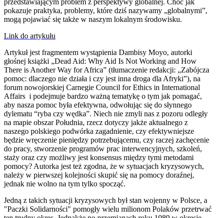
przedstawiającym problem z perspektywy globalnej. Choć jak
pokazuje praktyka, problemy, które dziś nazywamy „globalnymi”,
mogą pojawiać się także w naszym lokalnym środowisku.
Link do artykułu
Artykuł jest fragmentem wystąpienia Dambisy Moyo, autorki
głośnej książki „Dead Aid: Why Aid Is Not Working and How
There is Another Way for Africa” (tłumaczenie redakcji: „Zabójcza
pomoc: dlaczego nie działa i czy jest inna droga dla Afryki”), na
forum nowojorskiej Carnegie Council for Ethics in International
Affairs i podejmuje bardzo ważną tematykę o tym jak pomagać,
aby nasza pomoc była efektywna, odwołując się do słynnego
dylematu “ryba czy wędka”. Niech nie zmyli nas z pozoru odległy
na mapie obszar Południa, rzecz dotyczy jakże aktualnego z
naszego polskiego podwórka zagadnienie, czy efektywniejsze
będzie wręczenie pieniędzy potrzebującemu, czy raczej zachęcenie
do pracy, stworzenie programów prac interwencyjnych, szkoleń,
staży oraz czy możliwy jest konsensus między tymi metodami
pomocy? Autorka jest też zgodna, że w sytuacjach kryzysowych,
należy w pierwszej kolejności skupić się na pomocy doraźnej,
jednak nie wolno na tym tylko spocząć.
Jedną z takich sytuacji kryzysowych był stan wojenny w Polsce, a
"Paczki Solidarności" pomogły wielu milionom Polaków przetrwać
ten trudny okres. Jednakże po przemianach roku 1989 w okresie