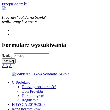
Przejdź do treści
Program "Solidarna Szkoła"
realizowany jest przez:
Formularz wyszukiwania
Szukaj
A
A
A
O Projekcie
Dlaczego solidarność?
Opis Projektu
Harmonogram
Regulamin
EDYCJA 2019/2020
mapa uczestników