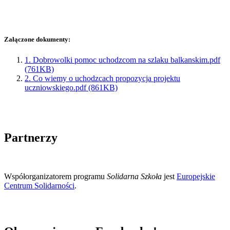
Załączone dokumenty:
1. Dobrowolki pomoc uchodzcom na szlaku balkanskim.pdf
(761KB)
2. Co wiemy o uchodzcach propozycja projektu
uczniowskiego.pdf (861KB)
Partnerzy
Współorganizatorem programu
Solidarna Szkoła
jest
Europejskie
Centrum Solidarności
.