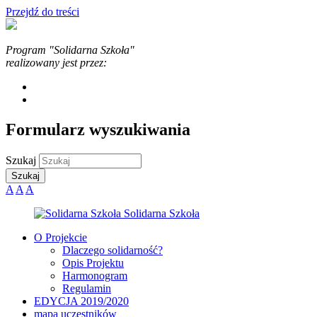
Przejdź do treści
Program "Solidarna Szkoła"
realizowany jest przez:
Formularz wyszukiwania
Szukaj
A
A
A
O Projekcie
Dlaczego solidarność?
Opis Projektu
Harmonogram
Regulamin
EDYCJA 2019/2020
mapa uczestników