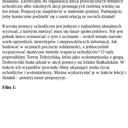
działania. Zachecamy do organizacji lekcji poświęconych tematyce
uchodźczej albo szkolnych akcji promujących rzetelną wiedzę na
ten temat. Propozycje znajdziecie w materiale poniżej. Pamiętajcie,
żeby koniecznie podzielić się z nami relacją ze swoich działań!
Kwestia pomocy uchodźcom jest jednym z najbardziej aktualnych
wyzwań, z którymi mierzyć musi się nasze społeczeństwo. Nie jest
jednak łatwo rozmawiać o tym z uczniami – wokół tematu narosło
wiele uprzedzeń, stereotypów i nieprawdziwych informacji. Jak
budować w uczniach poczucie solidarności, a jednocześnie
wypracować skuteczne metody wsparcia uchodźców? O rady
poprosiliśmy Teresę Teleżyńską, która jako wolontariuszka z grupą
Dobrowolki brała udział w akcji pomocy na Szlaku Bałkańskim. W
trakcie ich wyjazdów powstały filmy ukazujące realia życia
uchodźców i wolontariuszy. Można wykorzystać je w trakcie lekcji i
działań – poniżej nasze propozycje.
Film 1: