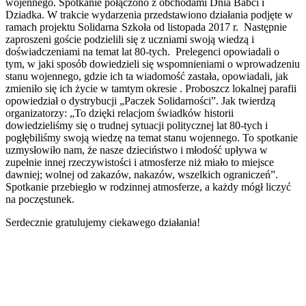
wojennego. Spotkanie połączono z obchodami Dnia Babci i
Dziadka. W trakcie wydarzenia przedstawiono działania podjęte w
ramach projektu Solidarna Szkoła od listopada 2017 r. Następnie
zaproszeni goście podzielili się z uczniami swoją wiedzą i
doświadczeniami na temat lat 80-tych. Prelegenci opowiadali o
tym, w jaki sposób dowiedzieli się wspomnieniami o wprowadzeniu
stanu wojennego, gdzie ich ta wiadomość zastała, opowiadali, jak
zmieniło się ich życie w tamtym okresie . Proboszcz lokalnej parafii
opowiedział o dystrybucji „Paczek Solidarności”. Jak twierdzą
organizatorzy: „To dzięki relacjom świadków historii
dowiedzieliśmy się o trudnej sytuacji politycznej lat 80-tych i
pogłębiliśmy swoją wiedzę na temat stanu wojennego. To spotkanie
uzmysłowiło nam, że nasze dzieciństwo i młodość upływa w
zupełnie innej rzeczywistości i atmosferze niż miało to miejsce
dawniej; wolnej od zakazów, nakazów, wszelkich ograniczeń”.
Spotkanie przebiegło w rodzinnej atmosferze, a każdy mógł liczyć
na poczęstunek.
Serdecznie gratulujemy ciekawego działania!