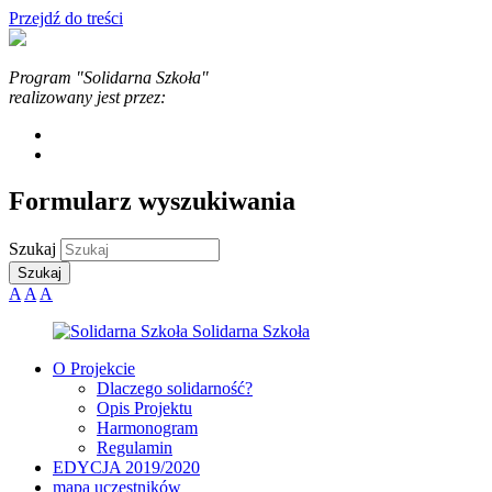
Przejdź do treści
Program "Solidarna Szkoła"
realizowany jest przez:
Formularz wyszukiwania
Szukaj
A
A
A
O Projekcie
Dlaczego solidarność?
Opis Projektu
Harmonogram
Regulamin
EDYCJA 2019/2020
mapa uczestników